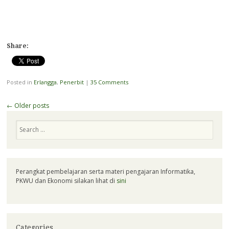
Share:
Posted in
Erlangga
,
Penerbit
|
35 Comments
Post
←
Older posts
navigation
Search
Perangkat pembelajaran serta materi pengajaran Informatika,
PKWU dan Ekonomi silakan lihat di
sini
Categories