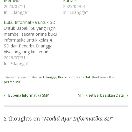
Merdeka
KurMer
2023/07/11
2023/04/03
In "Erlangga"
In "Erlangga"
Buku Informatika untuk SD
Untuk Bapak Ibu yang ingin
membeli secara online buku
informatika untuk kelas 4
SD dari Penerbit Erlangga
bisa langsung ke laman
mereka di sini
2019/07/31
http://erlangga.co.id/katalog/produk-
In "Erlangga"
terbaru/10631-informatika-
sdmi-kelas-iv.html atau
This entry was posted in
Erlangga
,
Kurikulum
,
Penerbit
. Bookmark the
silakan klik di sini. Buku
permalink
.
informatika untuk SD ini
juga bisa dibeli secara
Post
←
Bupena Informatika SMP
Mini Riset Berbasiskan Data
→
offline di toko buku yang
navigation
ada di kota Bapak Ibu Guru.
…
2 thoughts on “
Modul Ajar Informatika SD
”