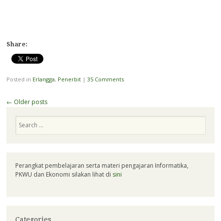
Share:
Posted in
Erlangga
,
Penerbit
|
35 Comments
Post
←
Older posts
navigation
Search
Perangkat pembelajaran serta materi pengajaran Informatika,
PKWU dan Ekonomi silakan lihat di
sini
Categories