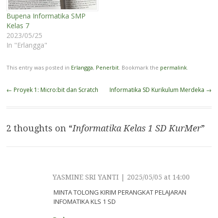
Bupena Informatika SMP
Kelas 7
2023/05/25
In "Erlangga"
This entry was posted in
Erlangga
,
Penerbit
. Bookmark the
permalink
.
Post
←
Proyek 1: Micro:bit dan Scratch
Informatika SD Kurikulum Merdeka
→
navigation
2 thoughts on “
Informatika Kelas 1 SD KurMer
”
YASMINE SRI YANTI
|
2025/05/05 at 14:00
MINTA TOLONG KIRIM PERANGKAT PELAJARAN
INFOMATIKA KLS 1 SD