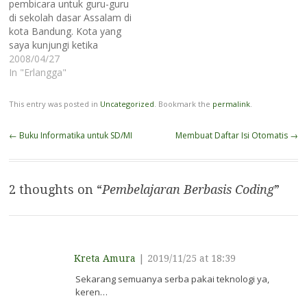
pembicara untuk guru-guru
dan kompetensi yang harus
di sekolah dasar Assalam di
mereka bangun, seperti
kota Bandung. Kota yang
Beriman, Bertakwa
saya kunjungi ketika
kepada…
weekend :). Tema hari ini
2008/04/27
adalah Pembelajaran
In "Erlangga"
Berbasis Multimedia.
Ditemani Bapak Agus,
This entry was posted in
Uncategorized
. Bookmark the
permalink
.
untuk Asmen kota
Bandung, Bapak Irdan dari
Post
←
Buku Informatika untuk SD/MI
Membuat Daftar Isi Otomatis
→
Marcom, Bapak Yanto
navigation
untuk GL dan Bapak Rian
untuk sales, dari Erlangga…
2 thoughts on “
Pembelajaran Berbasis Coding
”
Kreta Amura
|
2019/11/25 at 18:39
Sekarang semuanya serba pakai teknologi ya,
keren…