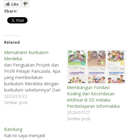
Like
Share:
Related
Memahami Kurikulum
Merdeka
dari Penguatan Proyek dan
Profil Pelajar Pancasila. Apa
yang membedakan
kurikulum Merdeka dengan
Membangun Fondasi
kurikulum sebelumnya? Dari
Koding dan Kecerdasan
persepsi saya, kurikulum
2022/03/22
Artifisial di SD melalui
Merdeka memberikan
Similar post
Pembelajaran Informatika
penguatan pada proyek dan
2026/07/27
Profil Pelajar Pancasila.
Similar post
Mengapa? Karena pada
pengerjaan proyek maka
Bandung
siswa belajar memahami
Kali ini saya menjadi
kualitas ataupun karakter