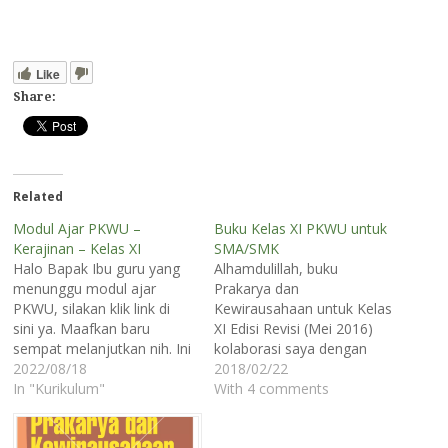
Like
Share:
Related
Modul Ajar PKWU –
Buku Kelas XI PKWU untuk
Kerajinan – Kelas XI
SMA/SMK
Halo Bapak Ibu guru yang
Alhamdulillah, buku
menunggu modul ajar
Prakarya dan
PKWU, silakan klik link di
Kewirausahaan untuk Kelas
sini ya. Maafkan baru
XI Edisi Revisi (Mei 2016)
sempat melanjutkan nih. Ini
kolaborasi saya dengan
modul ajar untuk fase F.
2022/08/18
beberapa kawan sudah
2018/02/22
Pembagian kelas XI dan XII
In "Kurikulum"
terbit. Buku ini kami susun
With 4 comments
nya bisa dibedakan menjadi
dengan tujuan untuk
kerajinan nusantara di kelas
berbagi ilmu dan harapan