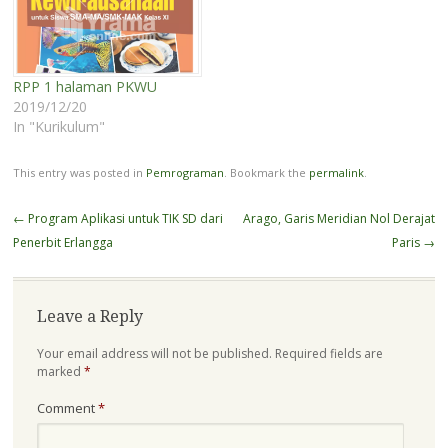
XI dan kerajinan
agar kehadiran buku ini
mancanegara di kelas XII.
dapat memberikan manfaat
Ini bukan baku ya,…
bagi siapapun yang
menggunakannya. Sedikit
cerita apa yang
RPP 1 halaman PKWU
melatarbelakangi keinginan
2019/12/20
saya menulis buku…
In "Kurikulum"
This entry was posted in
Pemrograman
. Bookmark the
permalink
.
Post
←
Program Aplikasi untuk TIK SD dari
Arago, Garis Meridian Nol Derajat
navigation
Penerbit Erlangga
Paris
→
Leave a Reply
Your email address will not be published.
Required fields are
marked
*
Comment
*