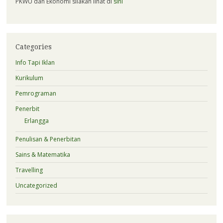
PKWU dan Ekonomi silakan lihat di
sini
Categories
Info Tapi Iklan
Kurikulum
Pemrograman
Penerbit
Erlangga
Penulisan & Penerbitan
Sains & Matematika
Travelling
Uncategorized