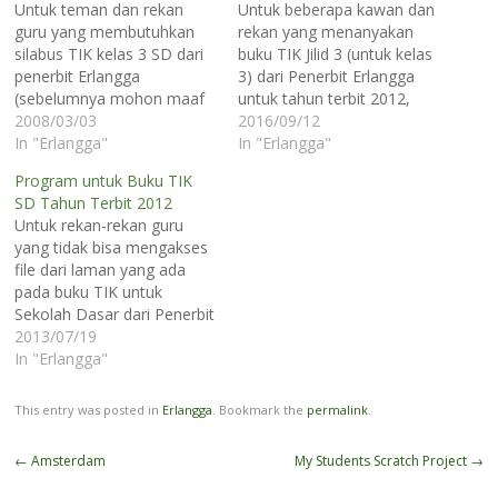
Untuk teman dan rekan
Untuk beberapa kawan dan
guru yang membutuhkan
rekan yang menanyakan
silabus TIK kelas 3 SD dari
buku TIK Jilid 3 (untuk kelas
penerbit Erlangga
3) dari Penerbit Erlangga
(sebelumnya mohon maaf
untuk tahun terbit 2012,
atas keterlambatan
2008/03/03
Anda dapat membeli secara
2016/09/12
pembuatan silabus ini)
In "Erlangga"
online jika stok di toko buku
In "Erlangga"
Anda dapat mengunduh
offline habis. Berikut ini link
Program untuk Buku TIK
file-nya di sini. Dengan
toko online nya
SD Tahun Terbit 2012
demikian keseluruhan
http://www.bukuerlangga.com/searc
Untuk rekan-rekan guru
silabus TIK SD dari kelas 1
orderby=position&orderway=desc&
yang tidak bisa mengakses
sampai dengan kelas 6 file-
atau Anda dapat
file dari laman yang ada
nya dapat Anda unduh di
mengeliknya secara
pada buku TIK untuk
halaman yang sama.…
langsung di sini. Semoga
Sekolah Dasar dari Penerbit
cukup…
Erlangga Tahun Terbit
2013/07/19
2012, Anda dapat
In "Erlangga"
mengunduh file-file
tersebut di laman ini juga.
This entry was posted in
Erlangga
. Bookmark the
permalink
.
Silakan klik di sini.
Post
←
Amsterdam
My Students Scratch Project
→
navigation