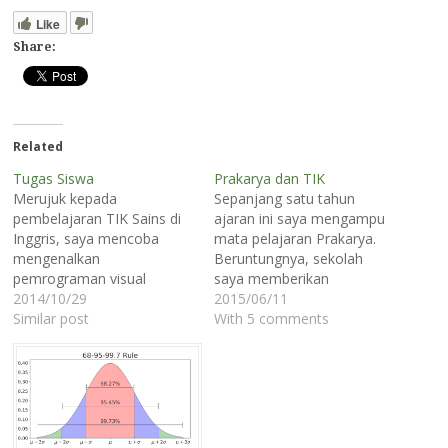
Like
Share:
Related
Tugas Siswa
Prakarya dan TIK
Merujuk kepada
Sepanjang satu tahun
pembelajaran TIK Sains di
ajaran ini saya mengampu
Inggris, saya mencoba
mata pelajaran Prakarya.
mengenalkan
Beruntungnya, sekolah
pemrograman visual
saya memberikan
dengan menggunakan
2014/10/29
kebebasan bagi kami untuk
2015/06/11
aplikasi Scratch kepada
Similar post
memgembangkan
With 5 comments
murid-murid saya di
kurikulum sendiri. Saya
sekolah. Scratch adalah
ingat sabda Rasulullah saw,
aplikasi yang disarankan
“Ajarilah anak-anakmu
oleh para pengajar sekolah-
sesuai dengan zamannya,
sekolah di Inggris untuk
karena mereka hidup di
mengenalkan konsep
zaman mereka bukan pada