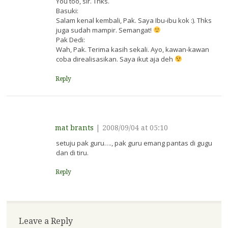
You too, sir. Thks.
Basuki:
Salam kenal kembali, Pak. Saya Ibu-ibu kok :). Thks
juga sudah mampir. Semangat!
Pak Dedi:
Wah, Pak. Terima kasih sekali. Ayo, kawan-kawan
coba direalisasikan. Saya ikut aja deh
Reply
mat brants
|
2008/09/04 at 05:10
setuju pak guru…., pak guru emang pantas di gugu
dan di tiru.
Reply
Leave a Reply