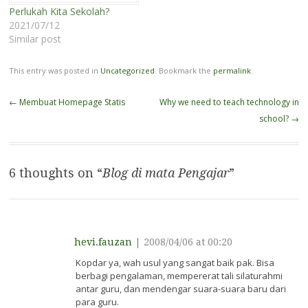
pemrograman dasar
zamanmu. Sesungguhnya
Perlukah Kita Sekolah?
kepada murid-murid
mereka diciptakan untuk
2021/07/12
mereka dari SD sampai
zamannya, sedangkan
Similar post
SMA. Jangan
kalian diciptakan untuk
membayangkan
zaman…
This entry was posted in
Uncategorized
. Bookmark the
permalink
.
pemrograman sebagai hal
yang…
Post
←
Membuat Homepage Statis
Why we need to teach technology in
navigation
school?
→
6 thoughts on “
Blog di mata Pengajar
”
hevi.fauzan
|
2008/04/06 at 00:20
Kopdar ya, wah usul yang sangat baik pak. Bisa
berbagi pengalaman, mempererat tali silaturahmi
antar guru, dan mendengar suara-suara baru dari
para guru.