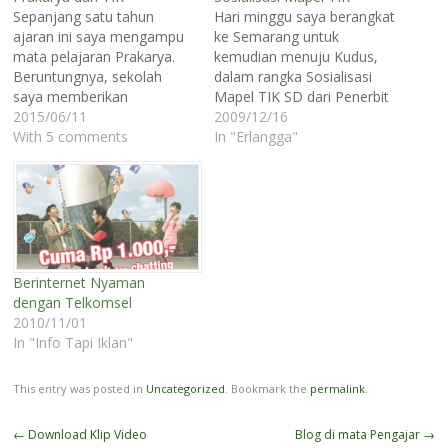
Sepanjang satu tahun
Hari minggu saya berangkat
ajaran ini saya mengampu
ke Semarang untuk
mata pelajaran Prakarya.
kemudian menuju Kudus,
Beruntungnya, sekolah
dalam rangka Sosialisasi
saya memberikan
Mapel TIK SD dari Penerbit
kebebasan bagi kami untuk
2015/06/11
Erlangga. Ya, ini adalah
2009/12/16
memgembangkan
With 5 comments
rangkaian tugas promosi
In "Erlangga"
kurikulum sendiri. Saya
buku seperti biasanya.
ingat sabda Rasulullah saw,
Sampai di Semarang saya
“Ajarilah anak-anakmu
dijemput oleh Pak Yus,
sesuai dengan zamannya,
asmen Erlangga Kudus.
karena mereka hidup di
Perjalanan menuju Kudus
zaman mereka bukan pada
ditempuh dalam waktu 1.5
zamanmu. Sesungguhnya
jam. Sampai di Kudus…
Berinternet Nyaman
mereka diciptakan untuk
dengan Telkomsel
zamannya, sedangkan
2010/11/01
kalian diciptakan untuk
In "Info Tapi Iklan"
zaman…
This entry was posted in
Uncategorized
. Bookmark the
permalink
.
Post
←
Download Klip Video
Blog di mata Pengajar
→