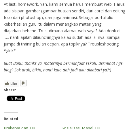
At last, homework. Yah, kami semua harus membuat web. Harus
ada sisipan gambar (gambar buatan sendiri, dari corel dan editing
foto dari photoshop), dan juga animasi. Sebagai portofolio
keberhasilan guru itu dalam menangkap materi yang
diajarkan..hehehe. Trus, dimana alamat web saya? Ada donk di
…., nanti ajalah dilaunchingnya kalau sudah ada isi-nya. Sampai
jumpa di training bulan depan, apa topiknya? Troubleshooting.
*glek*
Buat Banu, thanks ya, materinya bermanfaat sekali. Berminat nge-
blog? Sok atuh, bikin, nanti kalo dah jadi aku dikabari ya?:)
Like
Share:
Related
Prakarya dan TIK
Sosialisasi Mapel TIK