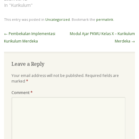
ijinkan saya menjelaskan
In "Kurikulum"
beberapa hal di bawah ini
agar tidak terjadi
This entry was posted in
Uncategorized
. Bookmark the
permalink
.
kesalahpahaman. Bapak
Ibu yang sekolahnya terpilih
Post
←
Pembekalan Implementasi
Modul Ajar PKWU Kelas X – Kurikulum
menjadi Sekolah Penggerak
navigation
Kurikulum Merdeka
Merdeka
→
pasti paham bahwa guru
diberi kebebasan untuk
mengembangkan modul
ajar sesuai dengan
Leave a Reply
konteks…
Your email address will not be published.
Required fields are
marked
*
Comment
*