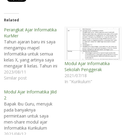
Related
Perangkat Ajar Informatika
KurMer
Tahun ajaran baru ini saya
mengampu mapel
Informatika untuk semua
kelas X, yang artinya saya
Modul Ajar Informatika
mengajar 8 kelas. Tahun ini
Sekolah Penggerak
saya tidak mengajar PKWU.
2023/08/11
2021/07/18
Untuk mapel informatika
Similar post
In "Kurikulum"
saya masih mencari tahu
format yang sesuai untuk
Modul Ajar Informatika Jilid
siswa saya. Namun karena
2
perangkat ajar tetap harus
Bapak Ibu Guru, merujuk
dibuat maka baiklah yuk
pada banyaknya
kita bikin :).…
permintaan untuk saya
men-share modul ajar
Informatika Kurikulum
Sekolah Penggerak, maka
2021/08/12