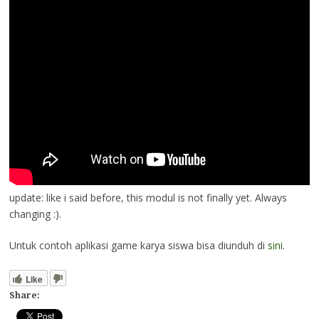
update: like i said before, this modul is not finally yet. Always
changing :).
Untuk contoh aplikasi game karya siswa bisa diunduh di
sini
.
Like
Share: