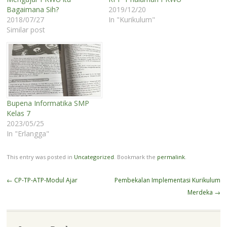
Bagaimana Sih?
2019/12/20
2018/07/27
In "Kurikulum"
Similar post
Bupena Informatika SMP
Kelas 7
2023/05/25
In "Erlangga"
This entry was posted in
Uncategorized
. Bookmark the
permalink
.
Post
←
CP-TP-ATP-Modul Ajar
Pembekalan Implementasi Kurikulum
navigation
Merdeka
→