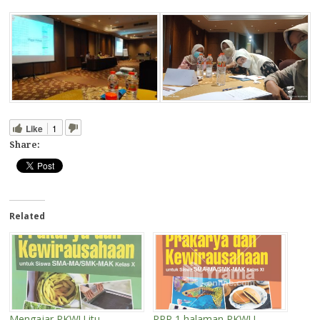
Like
1
Share:
Related
Mengajar PKWU itu
RPP 1 halaman PKWU