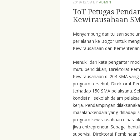
2019/12/08
BY
ADMIN
ToT Petugas Penda
Kewirausahaan S
Menyambung dari tulisan sebelumn
perjalanan ke Bogor untuk meng
Kewirausahaan dari Kementerian 
Menukil dari kata pengantar mod
mutu pendidikan, Direktorat P
Kewirausahaan di 204 SMA yang t
program tersebut, Direktorat P
terhadap 150 SMA pelaksana. Sel
kondisi riil sekolah dalam pela
kerja. Pendampingan dilaksanak
masalah/kendala yang dihadapi s
program kewirausahaan diharapkan
jiwa entrepreneur. Sebagai ben
supervisi, Direktorat Pembina