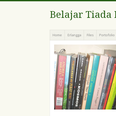
Belajar Tiada
Menu
Skip
Home
Erlangga
Files
Portofolio
to
content