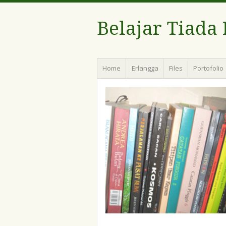
Belajar Tiada
Menu
Skip
Home
Erlangga
Files
Portofolio
to
content