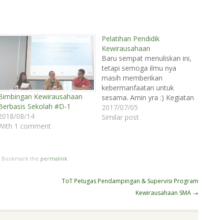
Pelatihan Pendidik
Kewirausahaan
Baru sempat menuliskan ini,
tetapi semoga ilmu nya
masih memberikan
kebermanfaatan untuk
Bimbingan Kewirausahaan
sesama. Amin yra :) Kegiatan
Berbasis Sekolah #D-1
pelatihan pendidik
2017/07/05
2018/08/14
kewirausahaan ini adalah
Similar post
With 1 comment
hasil kerjasama MGMP
Prakarya dan Kewirausahaan
jenjang SMA dengan
Universitas Podomoro yang
. Bookmark the
permalink
.
diadakan dari tanggal 21-22
Februari 2017. Hari pertama,
ToT Petugas Pendampingan & Supervisi Program
diawali dengan pembukaan
Kewirausahaan SMA
→
oleh Ibu Dr. Susy Fatena…