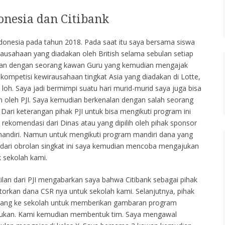
donesia dan Citibank
ndonesia pada tahun 2018. Pada saat itu saya bersama siswa
rausahaan yang diadakan oleh British selama sebulan setiap
nalan dengan seorang kawan Guru yang kemudian mengajak
kompetisi kewirausahaan tingkat Asia yang diadakan di Lotte,
loh. Saya jadi bermimpi suatu hari murid-murid saya juga bisa
 oleh PJI. Saya kemudian berkenalan dengan salah seorang
 Dari keterangan pihak PJI untuk bisa mengikuti program ini
ekomendasi dari Dinas atau yang dipilih oleh pihak sponsor
mandiri. Namun untuk mengikuti program mandiri dana yang
l dari obrolan singkat ini saya kemudian mencoba mengajukan
 sekolah kami.
ilan dari PJI mengabarkan saya bahwa Citibank sebagai pihak
orkan dana CSR nya untuk sekolah kami. Selanjutnya, pihak
 datang ke sekolah untuk memberikan gambaran program
kukan. Kami kemudian membentuk tim. Saya mengawal