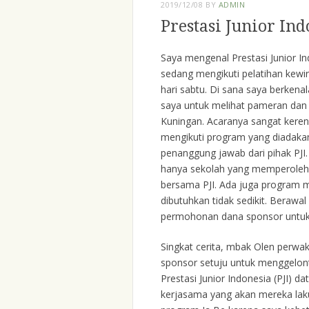
2019/12/08
BY
ADMIN
Prestasi Junior In
Saya mengenal Prestasi Junior I
sedang mengikuti pelatihan kewi
hari sabtu. Di sana saya berke
saya untuk melihat pameran dan 
Kuningan. Acaranya sangat keren 
mengikuti program yang diadakan
penanggung jawab dari pihak PJI.
hanya sekolah yang memperoleh r
bersama PJI. Ada juga program 
dibutuhkan tidak sedikit. Berawa
permohonan dana sponsor untuk
Singkat cerita, mbak Olen perwak
sponsor setuju untuk menggelont
Prestasi Junior Indonesia (PJI)
kerjasama yang akan mereka la