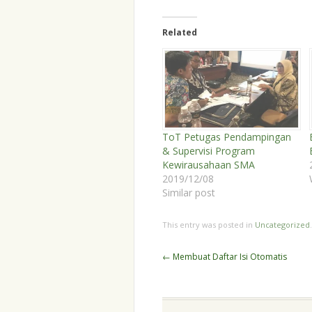
Related
ToT Petugas Pendampingan
& Supervisi Program
Kewirausahaan SMA
2019/12/08
Similar post
This entry was posted in
Uncategorized
Post
←
Membuat Daftar Isi Otomatis
navigation