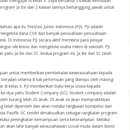
tulan mengajar di kelas X. Saya bersama 3 kawan kemudian
program Ja Be dan 2 kawan lainnya bertanggung jawab untuk
ahulu apa itu Prestasi Junior Indonesia (PJI). PJI adalah
mengelola dana CSR dari banyak perusahaan-perusahaan
ank. Di Indonesia PJI secara aktif membina para pelajar
un ide bisnis dan mengelola usaha mikro di sekolah. PJI
 yaitu Ja Be dan SC. kedua program ini, Ja Be dan SC telah
ujuan untuk memberikan pembekalan kewirausahaan kepada
ini berjalan selama 8 kali pertemuan yang diampu oleh masing-
di kelas X. PJI memberikan buku kerja siswa kepada
 ke-dua yaitu Student Company (SC). Student company adalah
oleh kurang lebih 25 anak. 25 anak ini akan mempraktikkan
 telah diperoleh dan akan melalui rangkaian kompetisi dari
Asia Pasifik. SC sendiri dimaksudkan sebagai rangkaian program
alui peningkatan kemampuan serta keterampilan. Melalui
an akan lahir banyak wirausahawan social muda dalam bisnis