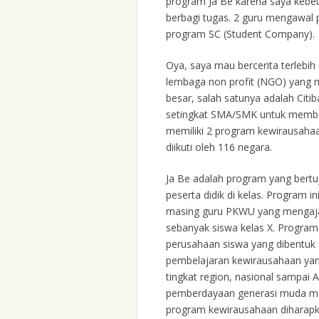
program Ja Be karena saya kebe
berbagi tugas. 2 guru mengawal 
program SC (Student Company).
Oya, saya mau bercerita terlebih d
lembaga non profit (NGO) yang 
besar, salah satunya adalah Citib
setingkat SMA/SMK untuk membang
memiliki 2 program kewirausahaan
diikuti oleh 116 negara.
Ja Be adalah program yang bert
peserta didik di kelas. Program 
masing guru PKWU yang mengajar 
sebanyak siswa kelas X. Program
perusahaan siswa yang dibentuk 
pembelajaran kewirausahaan yang
tingkat region, nasional sampai 
pemberdayaan generasi muda mel
program kewirausahaan diharapk