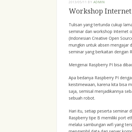
2013/05/11
BY
ADMIN
Workshop Internet 
Tulisan yang tertunda cukup lama
seminar dan workshop Internet of
(Indonesian Creative Open Source
mungkin untuk absen mengajar du
seminar yang berkaitan dengan R
Mengenai Raspberry PI bisa dibac
Apa bedanya Raspberry PI dengan
keistimewaan, karena kita bisa 
saja, semisal menjadikannya se
sebuah robot.
Hari itu, setiap peserta seminar 
Raspberry tipe B memiliki port e
melalui sambungan wifi yang ter
mengambil data dari server kompu