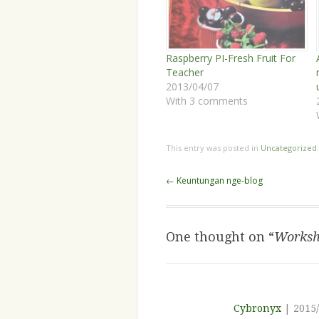
Raspberry PI-Fresh Fruit For
Teacher
2013/04/07
With 3 comments
This entry was posted in
Uncategorized
Post
←
Keuntungan nge-blog
navigation
One thought on “
Worksho
Cybronyx
|
2015/