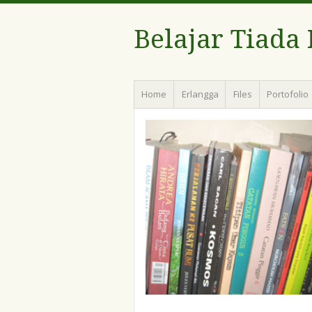
Belajar Tiada
Menu
Skip
Home
Erlangga
Files
Portofolio
to
content