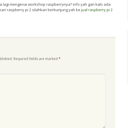
a lagi mengenai workshop raspberrynya? info yah gan kalo ada
cari raspberry pi 2 silahkan berkunjung yah ke
jual raspberry pi 2
blished.
Required fields are marked
*