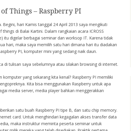
of Things – Raspberry PI
. Begini, hari Kamis tanggal 24 April 2013 saya mengikuti
 things di Balai Kartini. Dalam rangkaian acara ICROSS
) itu digelar berbagai seminar dan worksop IT. Karena tidak
a hari, maka saya memilih satu hari dimana hari itu diadakan
aspberry PI, komputer mini yang sedang naik daun.
a di tulisan saya sebelumnya atau silakan browsing di internet.
 komputer yang sekarang kita kenal? Raspberry PI memiliki
mengopreknya. Kita bisa menggunakan Raspberry untuk apa
bagai media server, media player bahkan menggerakkan
diberikan satu buah Raspberry PI tipe B, dan satu chip memory.
thernet card. Untuk menghindari kegagalan akses transfer data
sedia, maka instruktur meminta peserta seminar untuk
ter milik mereka yang telah disediakan. Praktik pertama