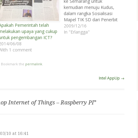
ke Semarang untuk
kemudian menuju Kudus,
dalam rangka Sosialisasi
Mapel TIK SD dari Penerbit
Apakah Pemerintah telah
Erlangga. Ya, ini adalah
2009/12/16
melakukan upaya yang cukup
rangkaian tugas promosi
In "Erlangga"
untuk pengembangan ICT?
buku seperti biasanya.
2014/06/08
Sampai di Semarang saya
With 1 comment
dijemput oleh Pak Yus,
asmen Erlangga Kudus.
Perjalanan menuju Kudus
. Bookmark the
permalink
.
ditempuh dalam waktu 1.5
jam. Sampai di Kudus…
Intel AppUp
→
p Internet of Things – Raspberry PI
”
03/10 at 16:41