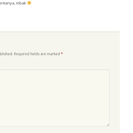
ceritanya, mbak
blished.
Required fields are marked
*