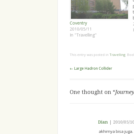
Coventry
2010/05/11
In "Travelling"
This entry was posted in
Travelling
. Bo
Post
←
Large Hadron Collider
navigation
One thought on “
Journey
Dian
|
2010/05/10
akhirnya bisa juga.