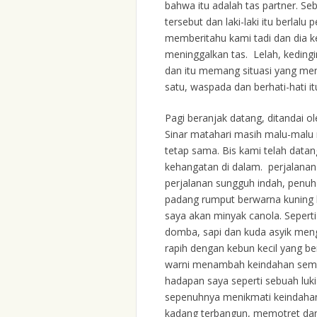
bahwa itu adalah tas partner. S
tersebut dan laki-laki itu berla
memberitahu kami tadi dan dia k
meninggalkan tas. Lelah, kedin
dan itu memang situasi yang me
satu, waspada dan berhati-hati
Pagi beranjak datang, ditandai o
Sinar matahari masih malu-mal
tetap sama. Bis kami telah data
kehangatan di dalam. perjalana
perjalanan sungguh indah, penuh
padang rumput berwarna kuning 
saya akan minyak canola. Seperti
domba, sapi dan kuda asyik men
rapih dengan kebun kecil yang 
warni menambah keindahan seme
hadapan saya seperti sebuah luki
sepenuhnya menikmati keindahan 
kadang terbangun, memotret dan te