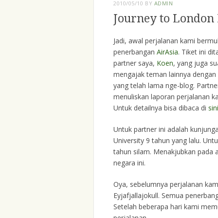
2010/05/10
BY
ADMIN
Journey to London 
Jadi, awal perjalanan kami bermu
penerbangan
AirAsia
. Tiket ini d
partner saya,
Koen
, yang juga s
mengajak teman lainnya dengan s
yang telah lama nge-blog. Partn
menuliskan laporan perjalanan k
Untuk detailnya bisa dibaca di
sin
Untuk partner ini adalah kunjunga
University 9 tahun yang lalu. Untu
tahun silam. Menakjubkan pada 
negara ini.
Oya, sebelumnya perjalanan kam
Eyjafjallajokull. Semua penerban
Setelah beberapa hari kami mem
perjalanan.