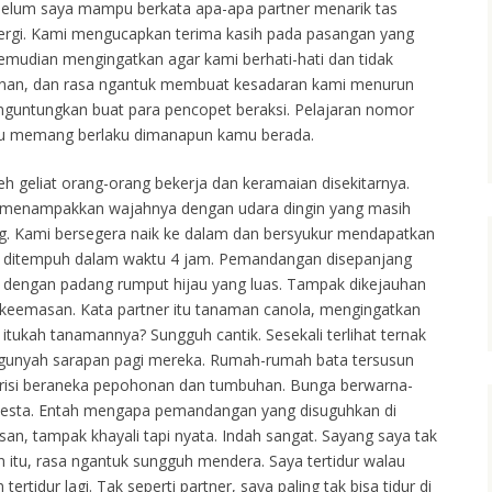
ebelum saya mampu berkata apa-apa partner menarik tas
lu pergi. Kami mengucapkan terima kasih pada pasangan yang
emudian mengingatkan agar kami berhati-hati dan tidak
ginan, dan rasa ngantuk membuat kesadaran kami menurun
nguntungkan buat para pencopet beraksi. Pelajaran nomor
 itu memang berlaku dimanapun kamu berada.
leh geliat orang-orang bekerja dan keramaian disekitarnya.
u menampakkan wajahnya dengan udara dingin yang masih
ng. Kami bersegera naik ke dalam dan bersyukur mendapatkan
n ditempuh dalam waktu 4 jam. Pemandangan disepanjang
 dengan padang rumput hijau yang luas. Tampak dikejauhan
keemasan. Kata partner itu tanaman canola, mengingatkan
 itukah tanamannya? Sungguh cantik. Sesekali terlihat ternak
gunyah sarapan pagi mereka. Rumah-rumah bata tersusun
berisi beraneka pepohonan dan tumbuhan. Bunga berwarna-
sta. Entah mengapa pemandangan yang disuguhkan di
san, tampak khayali tapi nyata. Indah sangat. Sayang saya tak
itu, rasa ngantuk sungguh mendera. Saya tertidur walau
rtidur lagi. Tak seperti partner, saya paling tak bisa tidur di