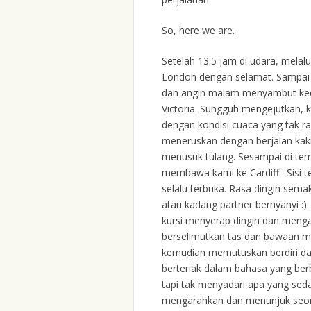
So, here we are.
Setelah 13.5 jam di udara, melal
London dengan selamat. Sampai 
dan angin malam menyambut keda
Victoria. Sungguh mengejutkan, k
dengan kondisi cuaca yang tak r
meneruskan dengan berjalan kaki
menusuk tulang. Sesampai di term
membawa kami ke Cardiff. Sisi te
selalu terbuka. Rasa dingin sema
atau kadang partner bernyanyi :
kursi menyerap dingin dan mengal
berselimutkan tas dan bawaan me
kemudian memutuskan berdiri da
berteriak dalam bahasa yang ber
tapi tak menyadari apa yang seda
mengarahkan dan menunjuk seora