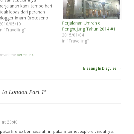
perjalanan kami tempo hari
tidak lepas dari peranan
blogger Imam Brotoseno
Perjalanan Umrah di
dan maskapai penerbangan
2010/05/10
Penghujung Tahun 2014 #1
AirAsia. Kami mendapatkan
In "Travelling"
2015/01/04
tiket gratis pulang pergi
In "Travelling"
Jakarta-London. Untuk route
penerbangan ke UK kami
harus transit terlebih dahulu
okmark the
permalink
.
di Malaysia. Rencana
perjalanan kami sempat
Blessing In Disguise
→
tertunda karena adanya
gunung meletus di Irlandia.…
 to London Part 1
”
 at 23:48
 pakai firefox bermasalah, ini pakai internet explorer. indah ya,