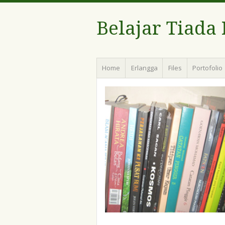
Belajar Tiada
Menu
Skip
Home
Erlangga
Files
Portofolio
to
content