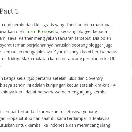
Part 1
la dari pemberian tiket gratis yang diberikan oleh maskapai
itawarkan oleh
Imam Brotoseno
, seorang blogger kepada
uami saya. Partner mengiyakan tawaran tersebut. Dia boleh
yarat teman perjalanannya haruslah seorang blogger juga,
er kemudian mengajak saya. Syarat lainnya kami berdua harus
ami di blog. Maka mulailah kami merancang perjalanan ke UK.
i
.
n ketiga sekaligus pertama setelah lulus dari Coventry
k saya sendiri ini adalah kunjungan kedua setelah kira-kira 14
akhirnya kami dapat bersama-sama mengunjungi kembali
i sempat tertunda dikarenakan meletusnya gunung
gan Eropa ditutup dan saat itu kami terdampar di Malaysia.
utuskan untuk kembali ke Indonesia dan merancang ulang