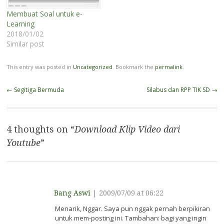
Membuat Soal untuk e-
Learning
2018/01/02
Similar post
This entry was posted in
Uncategorized
. Bookmark the
permalink
.
Post
←
Segitiga Bermuda
Silabus dan RPP TIK SD
→
navigation
4 thoughts on “
Download Klip Video dari
Youtube
”
Bang Aswi
|
2009/07/09 at 06:22
Menarik, Nggar. Saya pun nggak pernah berpikiran
untuk mem-posting ini. Tambahan: bagi yang ingin