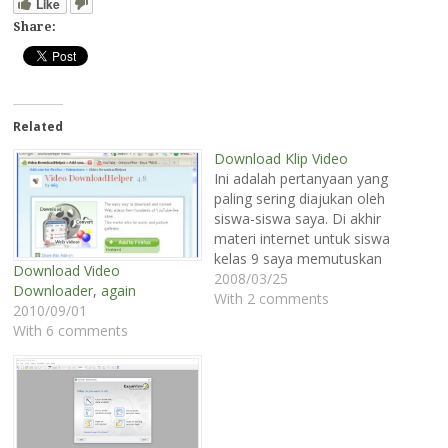
Like
Share:
Related
Download Klip Video
Ini adalah pertanyaan yang
paling sering diajukan oleh
siswa-siswa saya. Di akhir
materi internet untuk siswa
kelas 9 saya memutuskan
Download Video
untuk mengajarkan
2008/03/25
Downloader, again
langkah-langkah ini. Saya
With 2 comments
2010/09/01
mengambil contoh dengan
With 6 comments
memperlihatkan klip video
yang berisi materi
pelajaran. Dari siklus air,
film (happy feet) dan klip
musik. Selanjutnya, masuk
ke situs yang memberikan…