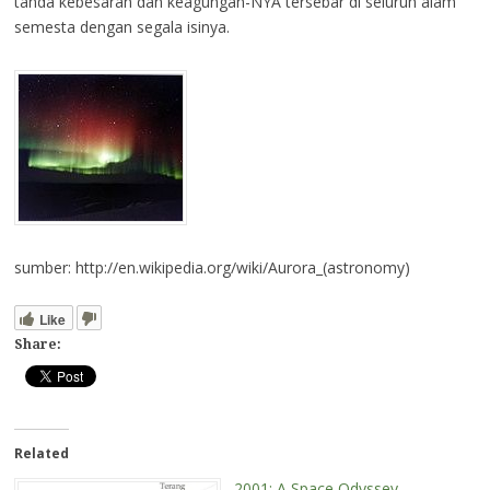
tanda kebesaran dan keagungan-NYA tersebar di seluruh alam
semesta dengan segala isinya.
sumber: http://en.wikipedia.org/wiki/Aurora_(astronomy)
Like
Share:
Related
2001: A Space Odyssey