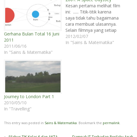
Kesan pertama melihat film
ini: ...... Titik-titik karena
saya tidak tahu bagaimana
cara membuat ulasannya.
Selain filmnya yang setiap
Gerhana Bulan Total 16 Juni
adegannya seperti berdiri
2012/02/07
2011
sendiri juga karena saya
In "Sains & Matematika"
2011/06/16
tidak bisa memahami
In "Sains & Matematika"
jalinan ceritanya. Lantas,
mengapa saya melihatnya?
Sebab, film ini beberapa kali
disinggung di tulisan-tulisan
tentang astronomi. Saya
pernah membacanya di
blog…
Journey to London Part 1
2010/05/10
In "Travelling"
This entry was posted in
Sains & Matematika
. Bookmark the
permalink
.
Post
←
Silabus TIK Kelas 6 dan AKTA
Dampak IT Terhadap Perilaku Anak