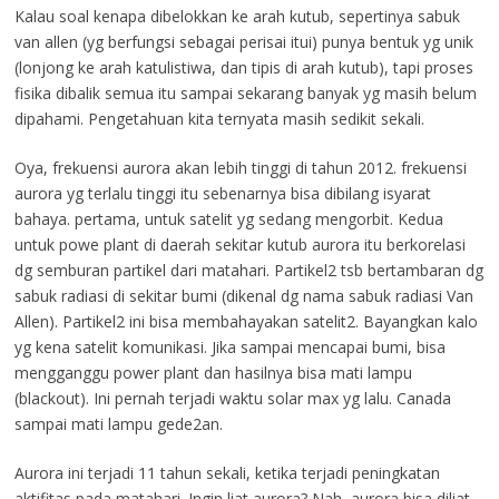
Kalau soal kenapa dibelokkan ke arah kutub, sepertinya sabuk
van allen (yg berfungsi sebagai perisai itui) punya bentuk yg unik
(lonjong ke arah katulistiwa, dan tipis di arah kutub), tapi proses
fisika dibalik semua itu sampai sekarang banyak yg masih belum
dipahami. Pengetahuan kita ternyata masih sedikit sekali.
Oya, frekuensi aurora akan lebih tinggi di tahun 2012. frekuensi
aurora yg terlalu tinggi itu sebenarnya bisa dibilang isyarat
bahaya. pertama, untuk satelit yg sedang mengorbit. Kedua
untuk powe plant di daerah sekitar kutub aurora itu berkorelasi
dg semburan partikel dari matahari. Partikel2 tsb bertambaran dg
sabuk radiasi di sekitar bumi (dikenal dg nama sabuk radiasi Van
Allen). Partikel2 ini bisa membahayakan satelit2. Bayangkan kalo
yg kena satelit komunikasi. Jika sampai mencapai bumi, bisa
mengganggu power plant dan hasilnya bisa mati lampu
(blackout). Ini pernah terjadi waktu solar max yg lalu. Canada
sampai mati lampu gede2an.
Aurora ini terjadi 11 tahun sekali, ketika terjadi peningkatan
aktifitas pada matahari. Ingin liat aurora? Nah, aurora bisa diliat