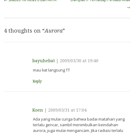
navigation
→
4 thoughts on “
Aurora
”
bayuhebat
|
2009/03/30 at 19:40
mau liat langsung TT
Reply
Koen
|
2009/03/31 at 17:04
Ada yang mulai curiga bahwa badai matahari yang
terlalu gencar, sambil menimbulkan keindahan
aurora, juga mulai mengancam. Jika radiasi terlalu