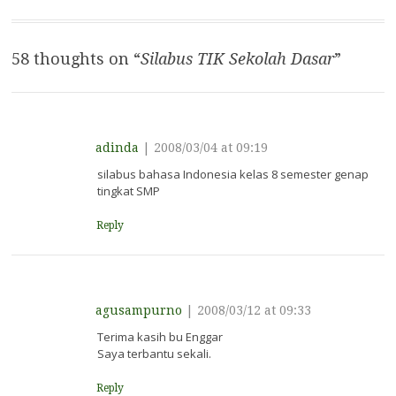
navigation
sini. Saya tidak…
58 thoughts on “
Silabus TIK Sekolah Dasar
”
adinda
|
2008/03/04 at 09:19
silabus bahasa Indonesia kelas 8 semester genap
tingkat SMP
Reply
agusampurno
|
2008/03/12 at 09:33
Terima kasih bu Enggar
Saya terbantu sekali.
Reply