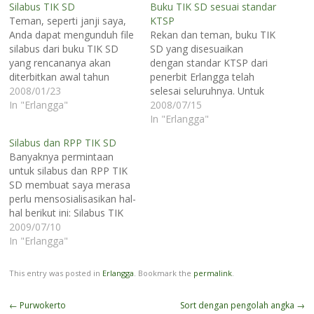
Silabus TIK SD
Buku TIK SD sesuai standar
Teman, seperti janji saya,
KTSP
Anda dapat mengunduh file
Rekan dan teman, buku TIK
silabus dari buku TIK SD
SD yang disesuaikan
yang rencananya akan
dengan standar KTSP dari
diterbitkan awal tahun
penerbit Erlangga telah
ajaran baru di sini.
2008/01/23
selesai seluruhnya. Untuk
Sementara ini baru silabus
In "Erlangga"
silabus dan contoh RPP
2008/07/15
untuk kelas 2 SD. Anda bisa
dapat Anda unduh di sini.
In "Erlangga"
memilih file silabus tik kelas
Mohon maklum untuk RPP
Silabus dan RPP TIK SD
2 SD pada kategori silabus
tidak bisa saya buat
Banyaknya permintaan
TIK SD untuk kurikulum
seluruhnya. Oya, saya
untuk silabus dan RPP TIK
baru. Saya tidak…
lampirkan beberapa
SD membuat saya merasa
tambahan materi, yang
perlu mensosialisasikan hal-
mungkin Bapak/Ibu
hal berikut ini: Silabus TIK
perlukan. Anda dapat
SD (KBK) dari penerbit
2009/07/10
meng-unduhnya di…
Erlangga, dapat Anda
In "Erlangga"
unduh di sini Silabus TIK SD
(KTSP) dari penerbit
This entry was posted in
Erlangga
. Bookmark the
permalink
.
Erlangga, dapat Anda
unduh di sini. Contoh RPP
Post
←
Purwokerto
Sort dengan pengolah angka
→
juga bisa Anda unduh di