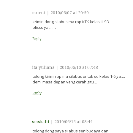
murni
|
2010/06/07 at 20:59
krimin dong silabus ma rpp KTK kelas III SD
plisss ya ……
Reply
ita yuliana
|
2010/06/10 at 07:48
tolong kirimi rpp ma silabus untuk sd kelas 1-6 ya….
demi masa depan yang cerah gitu…
Reply
smskalit
|
2010/06/15 at 08:44
tolong dong saya silabus senibudaya dan