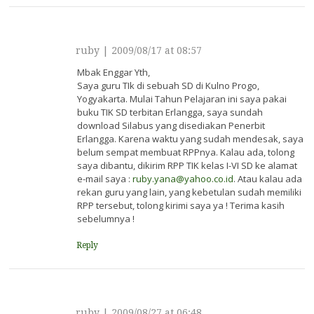
ruby
|
2009/08/17 at 08:57
Mbak Enggar Yth,
Saya guru TIk di sebuah SD di Kulno Progo,
Yogyakarta. Mulai Tahun Pelajaran ini saya pakai
buku TIK SD terbitan Erlangga, saya sundah
download Silabus yang disediakan Penerbit
Erlangga. Karena waktu yang sudah mendesak, saya
belum sempat membuat RPPnya. Kalau ada, tolong
saya dibantu, dikirim RPP TIK kelas I-VI SD ke alamat
e-mail saya :
ruby.yana@yahoo.co.id
. Atau kalau ada
rekan guru yang lain, yang kebetulan sudah memiliki
RPP tersebut, tolong kirimi saya ya ! Terima kasih
sebelumnya !
Reply
ruby
|
2009/08/27 at 06:48