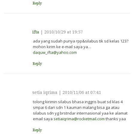
Reply
ifta
|
2010/10/29 at 19:57
ada yang sudah punya rpp&silabus tik sd kelas 123?
mohon kirim ke e-mail saya ya…
daquw_ifta@yahoo.com
Reply
setia iqrima
|
2010/11/06 at 07:41
tolong kirimin silabus bhasa inggris buat sd klas 4
smpai 6 dari sdn 1 kauman malang bisa ga atau
silabus sdn yg brstndar internasional yaa ke alamat
email saya
setiaiqrima@rocketmail.com
thanks yaa
Reply