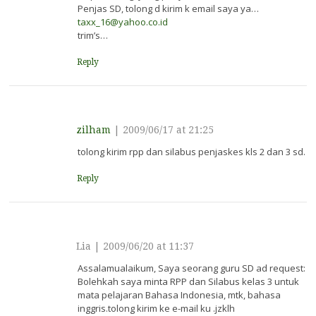
Penjas SD, tolong d kirim k email saya ya…
taxx_16@yahoo.co.id
trim’s…
Reply
zilham
|
2009/06/17 at 21:25
tolong kirim rpp dan silabus penjaskes kls 2 dan 3 sd.
Reply
Lia
|
2009/06/20 at 11:37
Assalamualaikum, Saya seorang guru SD ad request:
Bolehkah saya minta RPP dan Silabus kelas 3 untuk
mata pelajaran Bahasa Indonesia, mtk, bahasa
inggris.tolong kirim ke e-mail ku .jzklh