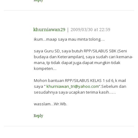
Reply
khurniawan29
|
2009/03/30 at 22:59
ikum…maap saya mau minta tolong….
saya Guru SD, saya butuh RPP/SILABUS SBK (Seni
budaya dan Keterampilan), saya sudah cari kemana-
mana, tp tidak dapat juga.dapat mungkin tidak
kompeten…
Mohon bantuan RPP/SILABUS KELAS 1 sd 6, k mail
saya ”
khurniawan_tri@yahoo.com
“.Sebelum dan
sesudahnya saya ucapkan terima kasih……
wasslam…Wr.Wb.
Reply