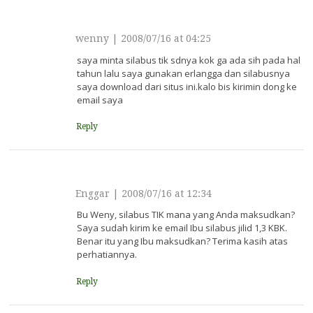
wenny
|
2008/07/16 at 04:25
saya minta silabus tik sdnya kok ga ada sih pada hal
tahun lalu saya gunakan erlangga dan silabusnya
saya download dari situs ini.kalo bis kirimin dong ke
email saya
Reply
Enggar
|
2008/07/16 at 12:34
Bu Weny, silabus TIK mana yang Anda maksudkan?
Saya sudah kirim ke email Ibu silabus jilid 1,3 KBK.
Benar itu yang Ibu maksudkan? Terima kasih atas
perhatiannya.
Reply