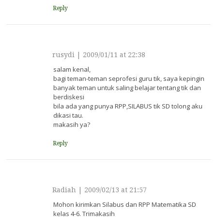
Reply
rusydi
|
2009/01/11 at 22:38
salam kenal,
bagi teman-teman seprofesi guru tik, saya kepingin
banyak teman untuk saling belajar tentang tik dan
berdiskesi
bila ada yang punya RPP,SILABUS tik SD tolong aku
dikasi tau.
makasih ya?
Reply
Radiah
|
2009/02/13 at 21:57
Mohon kirimkan Silabus dan RPP Matematika SD
kelas 4-6. Trimakasih