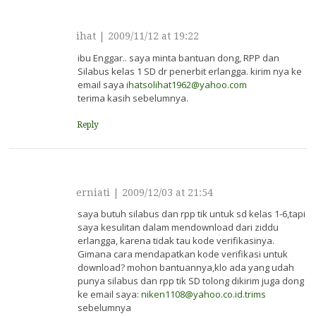
ihat
|
2009/11/12 at 19:22
ibu Enggar.. saya minta bantuan dong, RPP dan
Silabus kelas 1 SD dr penerbit erlangga. kirim nya ke
email saya
ihatsolihat1962@yahoo.com
terima kasih sebelumnya.
Reply
erniati
|
2009/12/03 at 21:54
saya butuh silabus dan rpp tik untuk sd kelas 1-6,tapi
saya kesulitan dalam mendownload dari ziddu
erlangga, karena tidak tau kode verifikasinya.
Gimana cara mendapatkan kode verifikasi untuk
download? mohon bantuannya,klo ada yang udah
punya silabus dan rpp tik SD tolong dikirim juga dong
ke email saya:
niken1108@yahoo.co.id.trims
sebelumnya