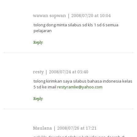
wawan sopwan
|
2008/07/20 at 10:04
tolong dong minta silabus sd kls 1 sd 6 semua
pelajaran
Reply
resty
|
2008/07/24 at 05:40
tolong kirimkan saya silabus bahasa indonesia kelas
5 sd ke imail
restyramlie@yahoo.com
Reply
Maulana
|
2008/07/26 at 17:21