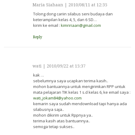
Maria Siahaan
|
2010/08/11 at 12:35
Tolong dong cariin silabus seni budaya dan
keterampilan kelas 4, 5, dan 6 SD…
kirim ke email :
kimririaan@gmail.com
Reply
wati
|
2010/09/22 at 15:37
kak …
sebelumnya saya ucapkan terima kasih..
mohon bantuannya untuk mengirimkan RPP untuk
mata pelajaran TIK kelas 1 s.d kelas 6, ke email saya :
wati_jokam84@yahoo.com
kemarin saya sudah mendownload tapi hanya ada
silabusnya saja..
mohon dikirim untuk Rppnya ya..
terima kasih atas bantuannya..
semoga tetap sukses..