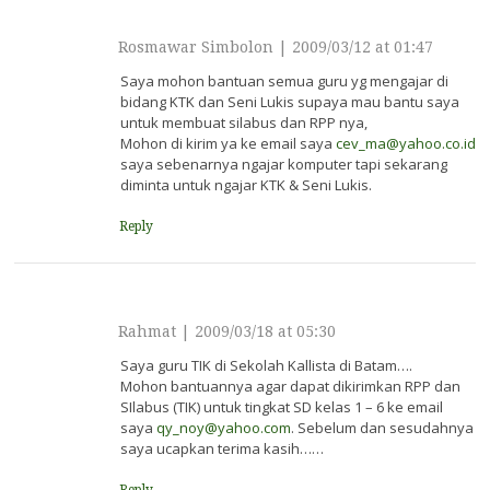
Rosmawar Simbolon
|
2009/03/12 at 01:47
Saya mohon bantuan semua guru yg mengajar di
bidang KTK dan Seni Lukis supaya mau bantu saya
untuk membuat silabus dan RPP nya,
Mohon di kirim ya ke email saya
cev_ma@yahoo.co.id
saya sebenarnya ngajar komputer tapi sekarang
diminta untuk ngajar KTK & Seni Lukis.
Reply
Rahmat
|
2009/03/18 at 05:30
Saya guru TIK di Sekolah Kallista di Batam….
Mohon bantuannya agar dapat dikirimkan RPP dan
SIlabus (TIK) untuk tingkat SD kelas 1 – 6 ke email
saya
qy_noy@yahoo.com
. Sebelum dan sesudahnya
saya ucapkan terima kasih……