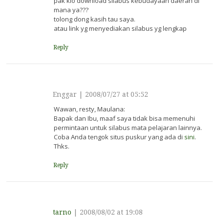
pak klo download silabus kebudayaan daerah di
mana ya???
tolong dong kasih tau saya.
atau link yg menyediakan silabus yg lengkap
Reply
Enggar
|
2008/07/27 at 05:52
Wawan, resty, Maulana:
Bapak dan Ibu, maaf saya tidak bisa memenuhi
permintaan untuk silabus mata pelajaran lainnya.
Coba Anda tengok situs puskur yang ada di
sini
.
Thks.
Reply
tarno
|
2008/08/02 at 19:08