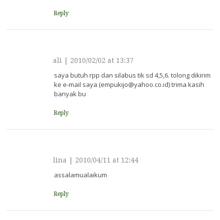
Reply
ali
|
2010/02/02 at 13:37
saya butuh rpp dan silabus tik sd 4,5,6. tolong dikirim
ke e-mail saya (empukijo@yahoo.co.id) trima kasih
banyak bu
Reply
lina
|
2010/04/11 at 12:44
assalamualaikum
Reply