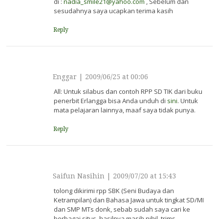
di :
nadia_smile21@yahoo.com
, Sebelum dan
sesudahnya saya ucapkan terima kasih
Reply
Enggar
|
2009/06/25 at 00:06
All: Untuk silabus dan contoh RPP SD TIK dari buku
penerbit Erlangga bisa Anda unduh di
sini
. Untuk
mata pelajaran lainnya, maaf saya tidak punya.
Reply
Saifun Nasihin
|
2009/07/20 at 15:43
tolong dikirimi rpp SBK (Seni Budaya dan
Ketrampilan) dan Bahasa Jawa untuk tingkat SD/MI
dan SMP MTs donk, sebab sudah saya cari ke
berbagai situs, hasilnya masih nihil. trims