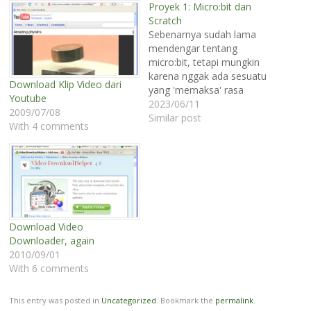
Proyek 1: Micro:bit dan
Scratch
Sebenarnya sudah lama
mendengar tentang
micro:bit, tetapi mungkin
karena nggak ada sesuatu
Download Klip Video dari
yang 'memaksa' rasa
Youtube
keingintahuan maka biasa
2023/06/11
2009/07/08
aja :). Nah, momen
Similar post
With 4 comments
penasaran tiba karena ya
tiba-tiba pengin coba aja...
hehe. Dan, gayung
bersambut karena ternyata
suami punya si mikro:bit ini.
Dia beli versi pertamanya
dari BBC Micro:bit sekitar
Download Video
tahun…
Downloader, again
2010/09/01
With 6 comments
This entry was posted in
Uncategorized
. Bookmark the
permalink
.