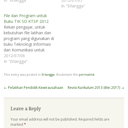
In "Erlangga"
2012/07/05
In "Erlangga"
File dan Program untuk
Buku TIK SD KTSP 2012
Rekan pengajar, untuk
kebutuhan file latihan dan
program yang digunakan di
buku Teknologi Informasi
dan Komunikasi untuk
Sekolah Dasar, tahun terbit
2012/07/06
2012 dari Penerbit Erlangga
In "Erlangga"
dapat diunduh di sini.
Silakan lihat menu "File dan
This entry was posted in
Erlangga
. Bookmark the
permalink
.
Program Buku TIK SD
(KTSP). Tahun Terbit 2012."
Post
←
Pelatihan Pendidik Kewirausahaan
Revisi Kurikulum 2013 (Mei 2017)
→
File dan program akan saya
navigation
cicil secara bertahap…
Leave a Reply
Your email address will not be published.
Required fields are
marked
*