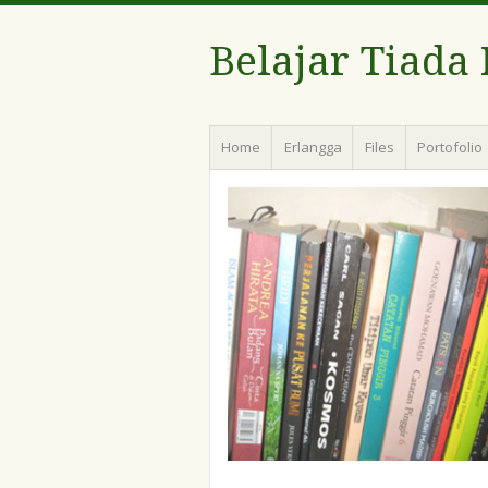
Belajar Tiada
Menu
Skip
Home
Erlangga
Files
Portofolio
to
content