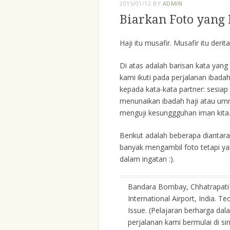
2015/01/12
BY
ADMIN
Biarkan Foto yang 
Haji itu musafir. Musafir itu deri
Di atas adalah barisan kata yang
kami ikuti pada perjalanan ibada
kepada kata-kata partner: sesia
menunaikan ibadah haji atau umrah
menguji kesunggguhan iman kita
Berikut adalah beberapa diantar
banyak mengambil foto tetapi ya
dalam ingatan :).
Bandara Bombay, Chhatrapati 
International Airport, India. Te
Issue. (Pelajaran berharga dal
perjalanan kami bermulai di sini