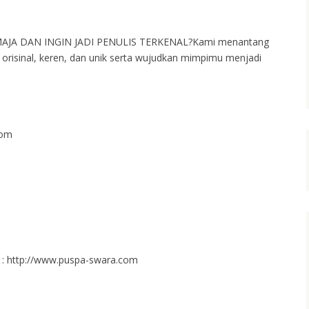
JA DAN INGIN JADI PENULIS TERKENAL?Kami menantang
risinal, keren, dan unik serta wujudkan mimpimu menjadi
com
k : http://www.puspa-swara.com