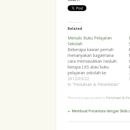
Related
Menulis Buku Pelajaran
Sekolah
Beberapa kawan pernah
menanyakan bagaimana
cara memasukkan naskah
berupa LKS atau buku
pelajaran sekolah ke
penerbit. Saya coba berbagi
2012/03/22
pengalaman di sini.
In "Penulisan & Penerbitan"
Memasukkan naskah itu
prosesnya sama seperti
This entry was posted in
Penulisan & Pe
ketika kita melamar
pekerjaan. Biasanya penerbit
Post
←
Membuat Presentasi dengan Slide
akan membuka lowongan di
navigation
surat kabar atau di media
online untuk kebutuhan