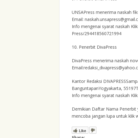
UNSAPress menerima naskah fiks
Email: naskah.unsapress@gmail
Info mengenai syarat naskah Kli
Press/294418560721994
10.
Penerbit DivaPress
DivaPress menerima naskah novel 
Email:redaksi_divapress@yahoo.
Kantor Redaksi DIVAPRESSSampan
BanguntapanYogyakarta, 55197Te
Info mengenai syarat naskah Klik
Demikian Daftar Nama Penerbit y
mencoba jangan lupa untuk klik 
Like
Share: