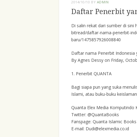
2014/10/10
BY
ADMIN
Daftar Penerbit y
Di salin rekat dari sumber di si
bitread/daftar-nama-penerbit-in
baru/1475857926008840
Daftar nama Penerbit Indonesia
By Agnes Dessy on Friday, Octob
1.
Penerbit QUANTA
Bagi siapa pun yang suka menulis, 
Islami, atau buku-buku keislaman 
Quanta Elex Media Komputindo
Twitter: @QuantaBooks
Fanspage: Quanta Islamic Books
E-mail: Dudi@elexmedia.co.id