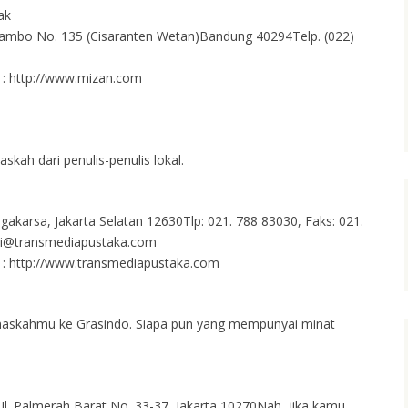
ak
inambo No. 135 (Cisaranten Wetan)Bandung 40294Telp. (022)
k : http://www.mizan.com
kah dari penulis-penulis lokal.
agakarsa, Jakarta Selatan 12630Tlp: 021. 788 83030, Faks: 021.
ksi@transmediapustaka.com
k : http://www.transmediapustaka.com
naskahmu ke Grasindo. Siapa pun yang mempunyai minat
Jl. Palmerah Barat No. 33-37, Jakarta 10270Nah, jika kamu