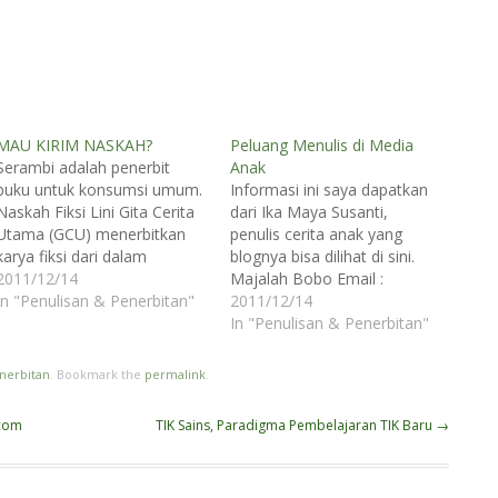
MAU KIRIM NASKAH?
Peluang Menulis di Media
Serambi adalah penerbit
Anak
buku untuk konsumsi umum.
Informasi ini saya dapatkan
Naskah Fiksi Lini Gita Cerita
dari Ika Maya Susanti,
Utama (GCU) menerbitkan
penulis cerita anak yang
karya fiksi dari dalam
blognya bisa dilihat di sini.
maupun luar negeri. Kami
2011/12/14
Majalah Bobo Email :
menerbitkan yang terbaik di
In "Penulisan & Penerbitan"
bobonet@gramedia-
2011/12/14
genre:
majalah.com 1. Font: Arial.
In "Penulisan & Penerbitan"
Thriller/suspense/detektif,
Ukuran: 12. Jarak spasi: 1.5 2.
Kisah-kisah cinta,
Banyak kata: 600 – 700 kata
nerbitan
. Bookmark the
permalink
.
Humor/komedi,
untuk cerita 2 halaman
horor/gothic, Fiksi sejarah,
(Dongeng atau cerpen
.com
TIK Sains, Paradigma Pembelajaran TIK Baru
→
Fiksi-sains/fantasi, Memoar,
maksimal 3 halaman folio
Fiksi populer, dan lainnya.
spasi ganda)…
Jika Anda mempunyai naskah