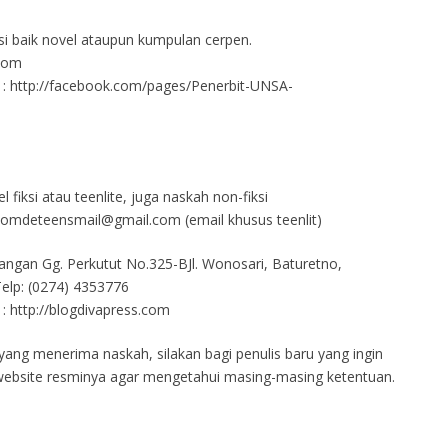
i baik novel ataupun kumpulan cerpen.
.com
k : http://facebook.com/pages/Penerbit-UNSA-
fiksi atau teenlite, juga naskah non-fiksi
comdeteensmail@gmail.com (email khusus teenlit)
gan Gg. Perkutut No.325-BJl. Wonosari, Baturetno,
lp: (0274) 4353776
 : http://blogdivapress.com
ang menerima naskah, silakan bagi penulis baru yang ingin
website resminya agar mengetahui masing-masing ketentuan.