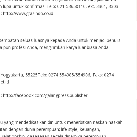
 lupa untuk konfirmasi!Telp: 021-53650110, ext. 3301, 3303
: http://www.grasindo.co.id
mpatan seluas-luasnya kepada Anda untuk menjadi penulis
pa pun profesi Anda, mengirimkan karya luar biasa Anda
, Yogyakarta, 55225Telp: 0274 554985/554986, Faks: 0274
et.id
 : http://facebook.com/galangpress.publisher
uku yang mendedikasikan diri untuk menerbitkan naskah-naskah
aitan dengan dunia perempuan; life style, keuangan,
g, relationship, daaaaaaan segala dinamika perempuan