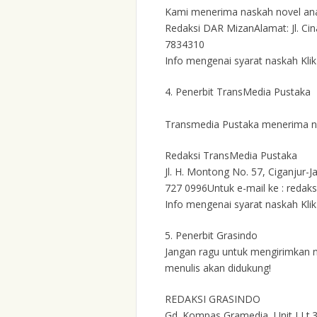
Kami menerima naskah novel an
Redaksi DAR MizanAlamat: Jl. C
7834310
Info mengenai syarat naskah Kli
4. Penerbit TransMedia Pustaka
Transmedia Pustaka menerima nas
Redaksi TransMedia Pustaka
Jl. H. Montong No. 57, Ciganjur-J
727 0996Untuk e-mail ke : reda
Info mengenai syarat naskah Kli
5.
Penerbit Grasindo
Jangan ragu untuk mengirimkan 
menulis akan didukung!
REDAKSI GRASINDO
Gd. Kompas Gramedia, Unit I Lt.3