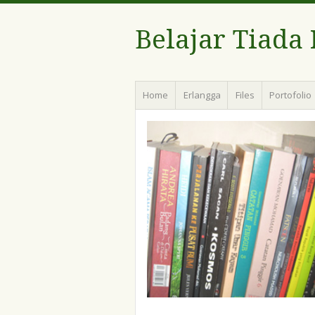
Belajar Tiada
Menu
Skip
Home
Erlangga
Files
Portofolio
to
content