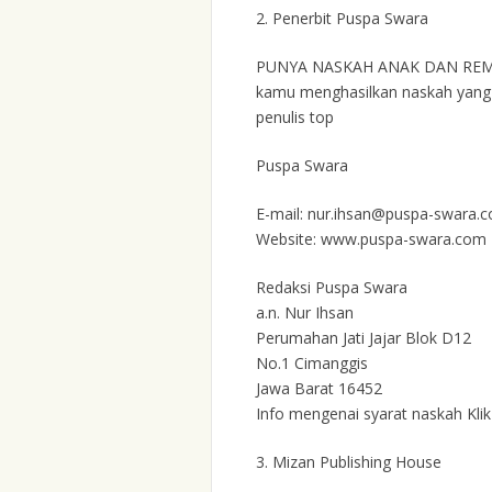
2.
Penerbit Puspa Swara
PUNYA NASKAH ANAK DAN REMA
kamu menghasilkan naskah yang o
penulis top
Puspa Swara
E-mail: nur.ihsan@puspa-swara.
Website: www.puspa-swara.com
Redaksi Puspa Swara
a.n. Nur Ihsan
Perumahan Jati Jajar Blok D12
No.1 Cimanggis
Jawa Barat 16452
Info mengenai syarat naskah Kli
3.
Mizan Publishing House