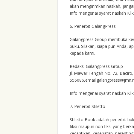
akan mengirimkan naskah, jangan
Info mengenai syarat naskah Klik 
6.
Penerbit GalangPress
Galangpress Group membuka kese
buku. Silakan, siapa pun Anda, a
kepada kami.
Redaksi Galangpress Group
Jl. Mawar Tengah No. 72, Baciro
556086,email:galangpress@jmn.n
Info mengenai syarat naskah Klik
7.
Penerbit Stiletto
Stiletto Book adalah penerbit b
fiksi maupun non fiksi yang berk
kecantikan, kesehatan, parentin