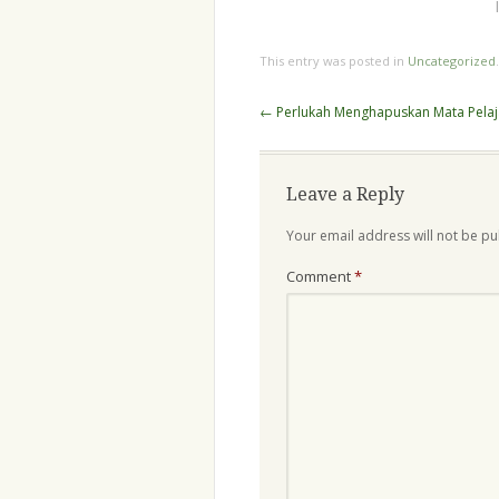
untuk belajar banyak hal.
Saya belajar bagaimana
berkomunikasi dengan orang
This entry was posted in
Uncategorized
lain. Dan belajar menulis
lebih baik. Mengapa
Post
←
Perlukah Menghapuskan Mata Pelaja
berkomunikasi dan menulis…
navigation
Leave a Reply
Your email address will not be pu
Comment
*