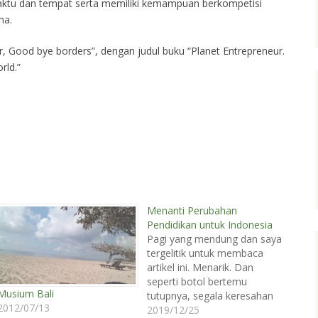
 waktu dan tempat serta memiliki kemampuan berkompetisi
na.
ur, Good bye borders”, dengan judul buku “Planet Entrepreneur.
rld.”
Menanti Perubahan
Pendidikan untuk Indonesia
Pagi yang mendung dan saya
tergelitik untuk membaca
artikel ini. Menarik. Dan
seperti botol bertemu
Musium Bali
tutupnya, segala keresahan
2012/07/13
hati saya bertemu kuncinya
2019/12/25