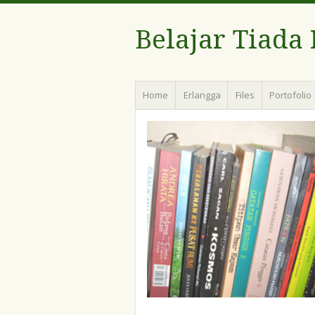
Belajar Tiada
Menu
Skip
Home
Erlangga
Files
Portofolio
to
content