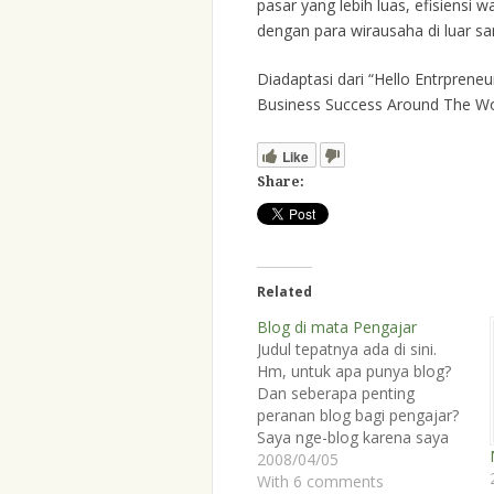
pasar yang lebih luas, efisiensi
dengan para wirausaha di luar sa
Diadaptasi dari “Hello Entrprene
Business Success Around The Wo
Like
Share:
Related
Blog di mata Pengajar
Judul tepatnya ada di sini.
Hm, untuk apa punya blog?
Dan seberapa penting
peranan blog bagi pengajar?
Saya nge-blog karena saya
belajar (Cogito ergo sum) :).
2008/04/05
Blog adalah sarana saya
With 6 comments