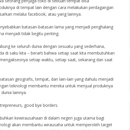
wa seorang penjaga toko di sebuah tempat bisa
duknya di tempat lain dengan cara melakukan perdagangan
rkan melalui facebook, atau yang lainnya.
enyebabkan batasan-batasan lama yang menjadi penghalang
 menjadi tidak begitu penting.
hubung ke seluruh dunia dengan sesuatu yang sederhana,
ada di saku kita – berarti bahwa setiap saat kita membutuhkan
 mengaksesnya setiap waktu, setiap saat, sekarang dan saat
atasan geografis, tempat, dan lain-lain yang dahulu menjadi
bangan teknologi membantu mereka untuk menjual produknya
 dunia lainnya.
trepreneurs, good bye borders.
buhkan kewirausahaan di dalam negeri juga utama bagi
nologi akan membantu wirausaha untuk memperoleh target