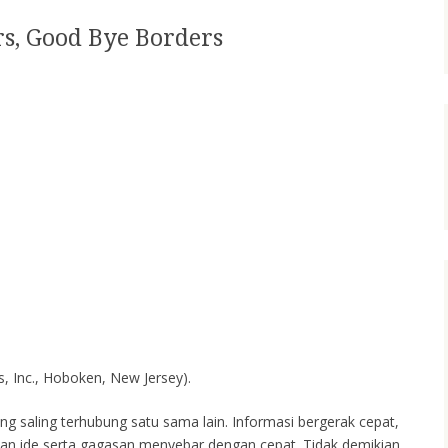
s, Good Bye Borders
s, Inc., Hoboken, New Jersey).
ang saling terhubung satu sama lain. Informasi bergerak cepat,
an ide serta gagasan menyebar dengan cepat. Tidak demikian