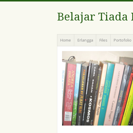
Belajar Tiada
Menu
Skip
Home
Erlangga
Files
Portofolio
to
content