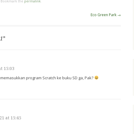
. Bookmark the
permalink
.
hehe. Dan, gayung
bersambut karena ternyata
Eco Green Park
→
suami punya si mikro:bit ini.
Dia beli versi pertamanya
dari BBC Micro:bit sekitar
tahun…
#1
”
at 15:03
 memasukkan program Scratch ke buku SD ga, Pak?
21 at 15:45