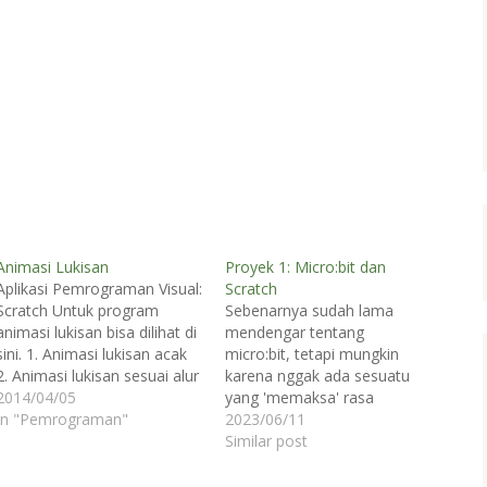
Animasi Lukisan
Proyek 1: Micro:bit dan
Aplikasi Pemrograman Visual:
Scratch
Scratch Untuk program
Sebenarnya sudah lama
animasi lukisan bisa dilihat di
mendengar tentang
sini. 1. Animasi lukisan acak
micro:bit, tetapi mungkin
2. Animasi lukisan sesuai alur
karena nggak ada sesuatu
bentuk benda 3. Animasi
2014/04/05
yang 'memaksa' rasa
lukisan mengikuti gerak
In "Pemrograman"
keingintahuan maka biasa
2023/06/11
mouse Bisa membuat
aja :). Nah, momen
Similar post
animasi serupa dengan
penasaran tiba karena ya
variasi yang berbeda?
tiba-tiba pengin coba aja...