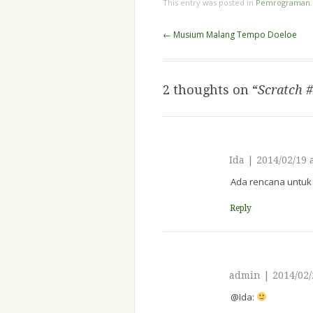
This entry was posted in
Pemrograman
Inggris untuk mengenalkan
konsep pemrograman dasar
Post
←
Musium Malang Tempo Doeloe
kepada murid-murid mereka
navigation
dari SD sampai SMA. Jangan
membayangkan
pemrograman sebagai hal
2 thoughts on “
Scratch 
yang…
Ida
|
2014/02/19 
Ada rencana untuk
Reply
admin
|
2014/02/
@Ida: