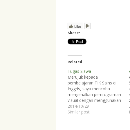
Like
Share:
Related
Tugas Siswa
Merujuk kepada
pembelajaran TIK Sains di
Inggris, saya mencoba
mengenalkan pemrograman
visual dengan menggunakan
aplikasi Scratch kepada
2014/10/29
murid-murid saya di sekolah.
Similar post
Scratch adalah aplikasi yang
disarankan oleh para
pengajar sekolah-sekolah di