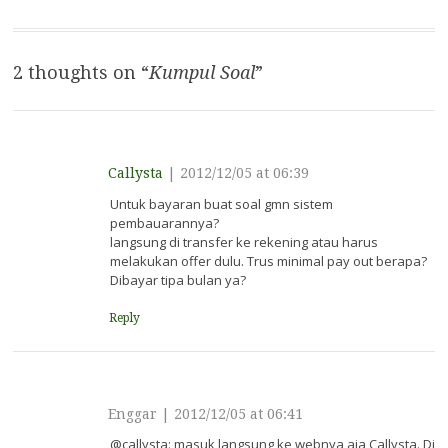
2 thoughts on “
Kumpul Soal
”
Callysta
|
2012/12/05 at 06:39
Untuk bayaran buat soal gmn sistem
pembauarannya?
langsung di transfer ke rekening atau harus
melakukan offer dulu. Trus minimal pay out berapa?
Dibayar tipa bulan ya?
Reply
Enggar
|
2012/12/05 at 06:41
@callysta: masuk langsung ke webnya aja Callysta. Di