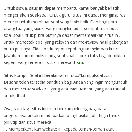
Untuk siswa, situs ini dapat membantu kamu banyak berlatih
mengerjakan soal-soal. Untuk guru, situs ini dapat menginspirasi
mereka untuk membuat soal yang lebih baik. Dan bagi para
orang tua yang sibuk, yang mungkin tidak sempat membuat
soal-soal untuk putra-putrinya dapat memanfaatkan situs ini,
untuk mencetak soal yang relevan dan me-review hasil pekerjaan
putra putrinya. Tidak perlu repot-repot lagi menyimpan kunci
jawaban dan menulis ulang soal-soal di buku tulis lagi, demikian
seperti yang tertera di situs mereka di
sini
.
Situs Kumpul Soal ini beralamat di http://kumpulsoal.com
Di sana telah tersedia panduan bagi Anda yang ingin mengunduh
dan mencetak soal-soal yang ada. Menu-menu yang ada mudah
untuk diikuti.
Oya, satu lagi, situs ini memberikan peluang bagi para
anggotanya untuk mendapatkan penghasilan loh. Ingin tahu?
(dikutip dari situs mereka):
1. Memperkenalkan website ini kepada teman-teman atau