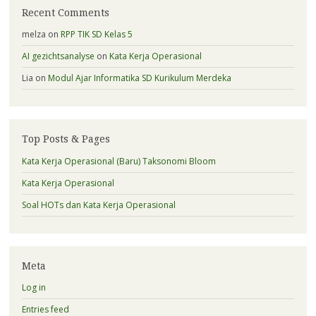
Recent Comments
melza
on
RPP TIK SD Kelas 5
AI gezichtsanalyse
on
Kata Kerja Operasional
Lia
on
Modul Ajar Informatika SD Kurikulum Merdeka
Top Posts & Pages
Kata Kerja Operasional (Baru) Taksonomi Bloom
Kata Kerja Operasional
Soal HOTs dan Kata Kerja Operasional
Meta
Log in
Entries feed