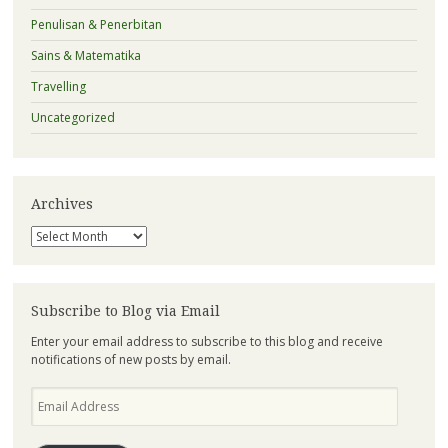
Penulisan & Penerbitan
Sains & Matematika
Travelling
Uncategorized
Archives
Archives
Subscribe to Blog via Email
Enter your email address to subscribe to this blog and receive
notifications of new posts by email.
Email
Address