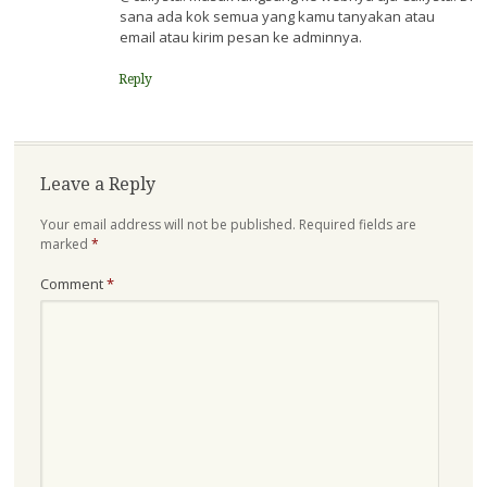
sana ada kok semua yang kamu tanyakan atau
email atau kirim pesan ke adminnya.
Reply
Leave a Reply
Your email address will not be published.
Required fields are
marked
*
Comment
*