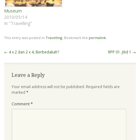
Museum
2010/05/14
In "Travelling"
This entry was posted in
Travelling
. Bookmark the
permalink
.
Post
←
4 x 2 dan 2 x 4, Berbedakah?
RPP 01. Jilid 1
→
navigation
Leave a Reply
Your email address will not be published.
Required fields are
marked
*
Comment
*