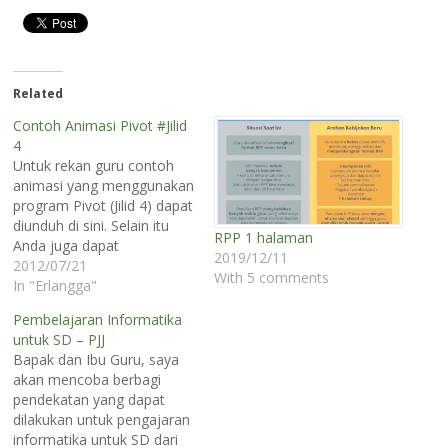
Related
Contoh Animasi Pivot #Jilid
4
Untuk rekan guru contoh
animasi yang menggunakan
program Pivot (Jilid 4) dapat
diunduh di sini. Selain itu
RPP 1 halaman
Anda juga dapat
2019/12/11
mencarinya di internet
2012/07/21
With 5 comments
melalui situs video sharing,
In "Erlangga"
seperti yotube dan vimeo.
Pembelajaran Informatika
Hindari animasi yang
untuk SD – PJJ
bersifat kekerasan. Ada
Bapak dan Ibu Guru, saya
baiknya contoh animasi
akan mencoba berbagi
Anda unduh terlebih dahulu
pendekatan yang dapat
sebelum
dilakukan untuk pengajaran
memperlihatkannya kepada
informatika untuk SD dari
siswa. Beberapa contoh…