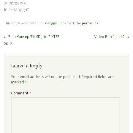
Penerbit Erlangga dengan
2020/09/23
menyesuaikan situasi saat
In "Erlangga"
ini. Sesuai pesan mas
menteri, Guru bisa memilih
This entry was posted in
Erlangga
. Bookmark the
permalink
.
kompetensi dasar yang
esensial yang dapat
Post
←
Peta Konsep TIK SD Jilid 2 KTSP
Video Bab 1 Jilid 2
→
diberikan kepada siswa-
navigation
2012
siswa. Atau kita bisa
menyederhanakan materi
yang ada. Beberapa
permasalahan…
Leave a Reply
Your email address will not be published.
Required fields are
marked
*
Comment
*