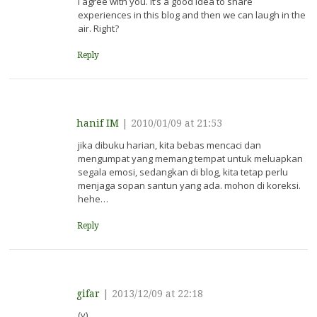
I agree with you. It’s a good idea to share
experiences in this blog and then we can laugh in the
air. Right?
Reply
hanif IM
|
2010/01/09 at 21:53
jika dibuku harian, kita bebas mencaci dan
mengumpat yang memang tempat untuk meluapkan
segala emosi, sedangkan di blog, kita tetap perlu
menjaga sopan santun yang ada. mohon di koreksi.
hehe…
Reply
gifar
|
2013/12/09 at 22:18
(y)