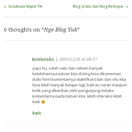
dunia menulis. Hampir
Post
←
Sosialisasi Mapel TIK
Blog Gratis dan Blog Berbayar
→
semua media menyediakan
navigation
rubrik untuk public. Yang
paling umum adalah rubric
opini (bisa dengan nama
6 thoughts on “
Nge-Blog Yuk
”
lain untuk sejumlah media),
…
katakataku
|
2009/12/26 at 08:27
yupz bu, salah satu dari sekian banyak
kelebihannya tulisan kita di blog bisa dikomentari
(kalo form komentarnya diaktifkan) dan dari situ kita
bisa lebih banyak belajar lagi, baik itu saran maupun
kritik yang diberikan oleh pengunjung melalui
komentarna pada tulisan kita. lebih interaksi lebih
baik
Reply