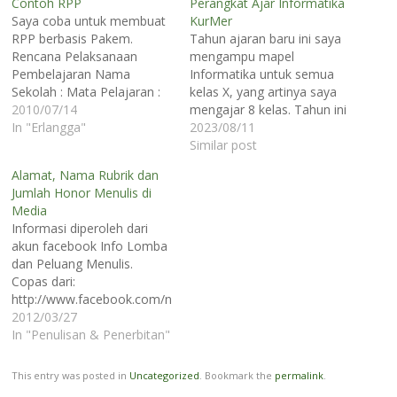
Contoh RPP
Perangkat Ajar Informatika
Saya coba untuk membuat
KurMer
RPP berbasis Pakem.
Tahun ajaran baru ini saya
Rencana Pelaksanaan
mengampu mapel
Pembelajaran Nama
Informatika untuk semua
Sekolah : Mata Pelajaran :
kelas X, yang artinya saya
Teknologi Informasi dan
2010/07/14
mengajar 8 kelas. Tahun ini
Komunikasi Kelas : 4
In "Erlangga"
saya tidak mengajar PKWU.
2023/08/11
(empat) SD Semester : I
Untuk mapel informatika
Similar post
Alokasi Waktu : 1 x 35
saya masih mencari tahu
Alamat, Nama Rubrik dan
menit (1 x pertemuan)
format yang sesuai untuk
Jumlah Honor Menulis di
Standar Kompetensi :
siswa saya. Namun karena
Media
Menggunakan perangkat
perangkat ajar tetap harus
Informasi diperoleh dari
lunak pengolah kata
dibuat maka baiklah yuk
akun facebook Info Lomba
Kompetensi Dasar : 1.1…
kita bikin :).…
dan Peluang Menulis.
Copas dari:
http://www.facebook.com/note.php?
note_id=10150092496218282
2012/03/27
Ada banyak kesempatan
In "Penulisan & Penerbitan"
untuk menulis di media
sebagai salah satu ajang
This entry was posted in
Uncategorized
. Bookmark the
permalink
.
aktualisasi dan apresiasi di