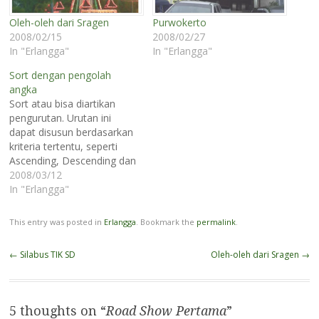
Oleh-oleh dari Sragen
Purwokerto
2008/02/15
2008/02/27
In "Erlangga"
In "Erlangga"
Sort dengan pengolah
angka
Sort atau bisa diartikan
pengurutan. Urutan ini
dapat disusun berdasarkan
kriteria tertentu, seperti
Ascending, Descending dan
keyword. Salah satu
2008/03/12
penggunaan fasilitas sort
In "Erlangga"
ada pada perangkat lunak
pengolah angka.
This entry was posted in
Erlangga
. Bookmark the
permalink
.
Bagaimana menerangkan
penggunaan sort kepada
Post
←
Silabus TIK SD
Oleh-oleh dari Sragen
→
siswa? Yuk, kita lakukan
navigation
sambil bermain. Bagi siswa
ke dalam kelompok-
kelompok. Masing-masing
5 thoughts on “
Road Show Pertama
”
kelompok membentuk