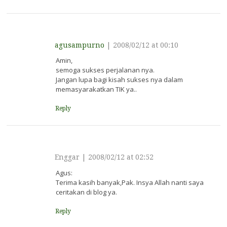
barisan. Guru
menugaskan…
agusampurno
|
2008/02/12 at 00:10
Amin,
semoga sukses perjalanan nya.
Jangan lupa bagi kisah sukses nya dalam
memasyarakatkan TIK ya..
Reply
Enggar
|
2008/02/12 at 02:52
Agus:
Terima kasih banyak,Pak. Insya Allah nanti saya
ceritakan di blog ya.
Reply