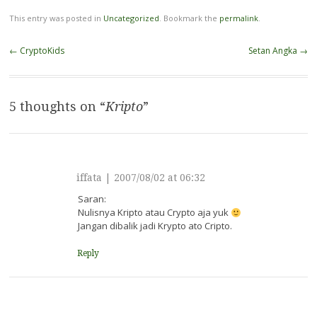
halaman yang sama.…
This entry was posted in
Uncategorized
. Bookmark the
permalink
.
Post
←
CryptoKids
Setan Angka
→
navigation
5 thoughts on “
Kripto
”
iffata
|
2007/08/02 at 06:32
Saran:
Nulisnya Kripto atau Crypto aja yuk
Jangan dibalik jadi Krypto ato Cripto.
Reply