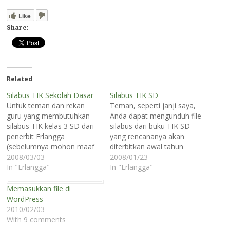
Like
Share:
Related
Silabus TIK Sekolah Dasar
Silabus TIK SD
Untuk teman dan rekan
Teman, seperti janji saya,
guru yang membutuhkan
Anda dapat mengunduh file
silabus TIK kelas 3 SD dari
silabus dari buku TIK SD
penerbit Erlangga
yang rencananya akan
(sebelumnya mohon maaf
diterbitkan awal tahun
atas keterlambatan
2008/03/03
ajaran baru di sini.
2008/01/23
pembuatan silabus ini)
In "Erlangga"
Sementara ini baru silabus
In "Erlangga"
Anda dapat mengunduh
untuk kelas 2 SD. Anda bisa
file-nya di sini. Dengan
memilih file silabus tik kelas
Memasukkan file di
demikian keseluruhan
2 SD pada kategori silabus
WordPress
silabus TIK SD dari kelas 1
TIK SD untuk kurikulum
2010/02/03
sampai dengan kelas 6 file-
baru. Saya tidak…
With 9 comments
nya dapat Anda unduh di