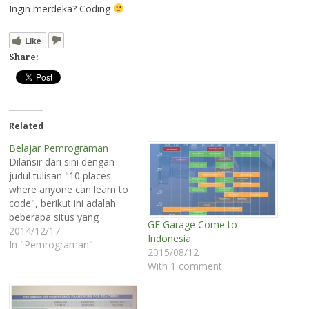
Ingin merdeka? Coding
Like
Share:
Related
Belajar Pemrograman
Dilansir dari sini dengan
judul tulisan "10 places
where anyone can learn to
code", berikut ini adalah
beberapa situs yang
GE Garage Come to
memberikan pelajaran
2014/12/17
Indonesia
pemrograman secara
In "Pemrograman"
2015/08/12
gratis. 1. Codecademy Di
With 1 comment
sini kamu bisa belajar
menulis perintah-perintah
sederhana dengan