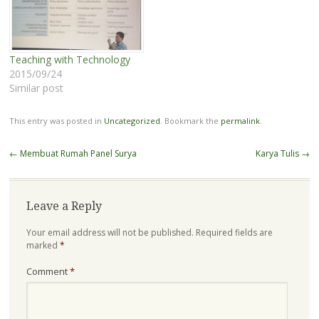
menggunakan JavaScript,
HTML, dan CSS, Phyton
serta Ruby. (Lihat tulisan
dari New York Times…
Teaching with Technology
2015/09/24
Similar post
This entry was posted in
Uncategorized
. Bookmark the
permalink
.
Post
←
Membuat Rumah Panel Surya
Karya Tulis
→
navigation
Leave a Reply
Your email address will not be published.
Required fields are
marked
*
Comment
*