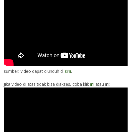
sumber: Video dapat diunduh di
sini
.
Jika video di atas tidak bisa diakses, coba klik
ini
atau ini: