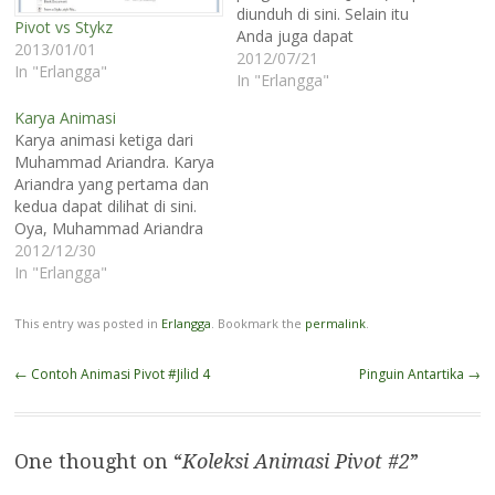
diunduh di sini. Selain itu
Pivot vs Stykz
Anda juga dapat
2013/01/01
mencarinya di internet
2012/07/21
In "Erlangga"
melalui situs video sharing,
In "Erlangga"
seperti yotube dan vimeo.
Karya Animasi
Hindari animasi yang
Karya animasi ketiga dari
bersifat kekerasan. Ada
Muhammad Ariandra. Karya
baiknya contoh animasi
Ariandra yang pertama dan
Anda unduh terlebih dahulu
kedua dapat dilihat di sini.
sebelum
Oya, Muhammad Ariandra
memperlihatkannya kepada
bersekolah di SDI Al-Azhar
2012/12/30
siswa. Beberapa contoh…
30, Bandung. Ariandra
In "Erlangga"
dibimbing oleh Pak Guru
Ajat Sudrajat untuk
This entry was posted in
Erlangga
. Bookmark the
permalink
.
membuat animasi ini. Untuk
panduan pembuatan
Post
←
Contoh Animasi Pivot #Jilid 4
Pinguin Antartika
→
animasi bisa dilihat di buku
navigation
TIK (Teknologi Informasi
dan Komunikasi) untuk…
One thought on “
Koleksi Animasi Pivot #2
”